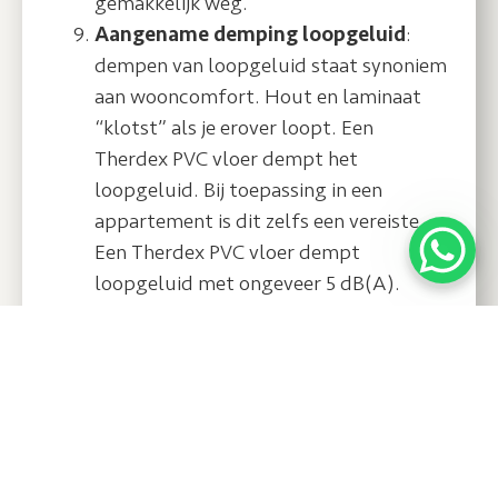
gemakkelijk weg.
Aangename demping loopgeluid
:
dempen van loopgeluid staat synoniem
aan wooncomfort. Hout en laminaat
“klotst” als je erover loopt. Een
Therdex PVC vloer dempt het
loopgeluid. Bij toepassing in een
appartement is dit zelfs een vereiste.
Een Therdex PVC vloer dempt
loopgeluid met ongeveer 5 dB(A).
Harde, matte PU-beschermingslaag
:
de PU beschermingslaag staat voor
duurzaamheid. Een harde PU laag
maken is niet zo moeilijk. Vooral de
combinatie met matheid is de
uitdaging. De vloer komt met deze