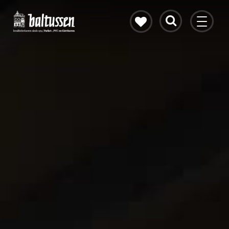
Eikenhouten vloer
Vloerverwarming
PVC vloeren
Gietvloeren
Bekijk alle vloeren
Contact & openingstijden