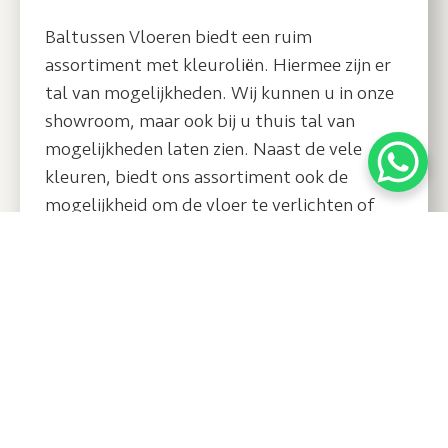
Baltussen Vloeren biedt een ruim
assortiment met kleuroliën. Hiermee zijn er
tal van mogelijkheden. Wij kunnen u in onze
showroom, maar ook bij u thuis tal van
mogelijkheden laten zien. Naast de vele
kleuren, biedt ons assortiment ook de
mogelijkheid om de vloer te verlichten of
juist een donkere uitstraling mee te geven.
Zo zorgen de witte en naturel olie voor een
lichte vloer met een frisse en moderne
uitstraling. Een donkere kleur olie creëert
een warme en sfeervolle uitstraling.
Wij komen graag op bezoek met vloer
voorbeelden zodat u een goede indruk krijgt
van de sfeer die de vloer uit kan stralen. U