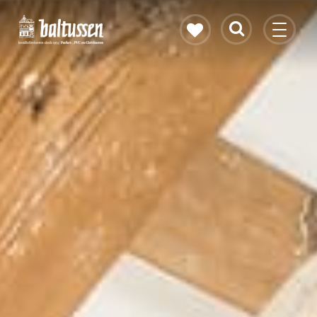
Eikenhouten vloer
Vloerverwarming
PVC vloeren
Gietvloeren
Bekijk alle vloeren
Contact & openingstijden