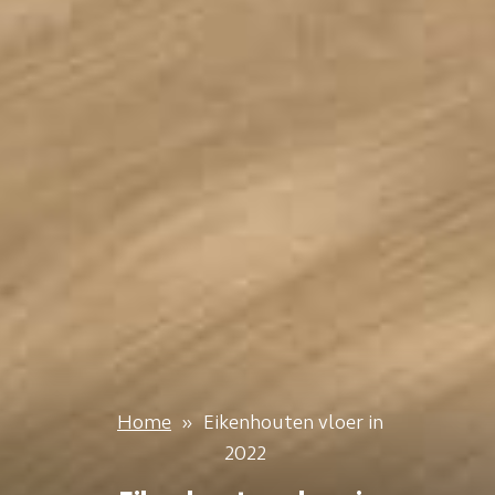
Home
»
Eikenhouten vloer in
2022