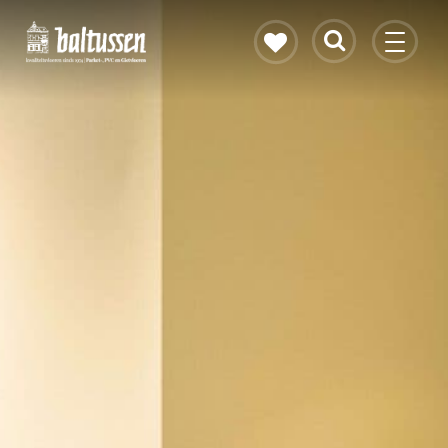
Eikenhouten vloer
Vloerverwarming
PVC vloeren
Gietvloeren
Bekijk alle vloeren
Contact & openingstijden