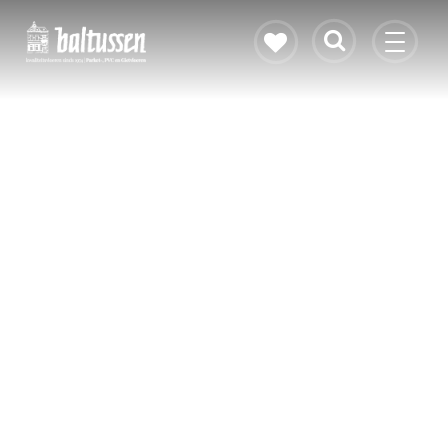
Eikenhouten vloer
Vloerverwarming
PVC vloeren
Gietvloeren
Bekijk alle vloeren
Contact & openingstijden