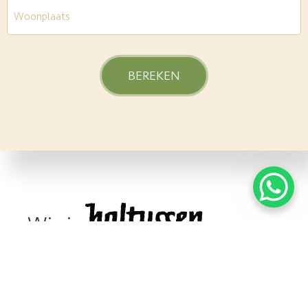
Woonplaats
*
Wie is
Baltussen Vloeren is altijd op zoek naar een
goed gesprek! Wij verkopen niet gewoon
vloeren, maar een levenslange belevenis. Kom