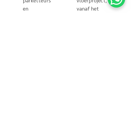
parketteurs
vloerproject,
en
vanaf het
stoffeerders
begin tot
NA de
oplevering
Gerelateerde vloeren