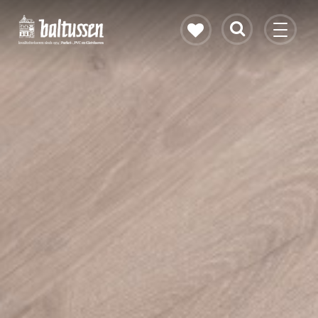
Eikenhouten vloer
Vloerverwarming
PVC vloeren
Gietvloeren
Bekijk alle vloeren
Contact & openingstijden