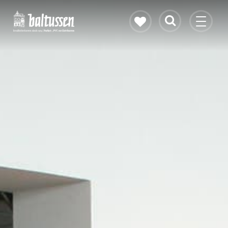
Eikenhouten vloer
Vloerverwarming
PVC vloeren
Gietvloeren
Bekijk alle vloeren
Contact & openingstijden