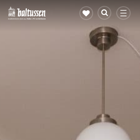
Eikenhouten vloer
Vloerverwarming
PVC vloeren
Gietvloeren
Bekijk alle vloeren
Contact & openingstijden