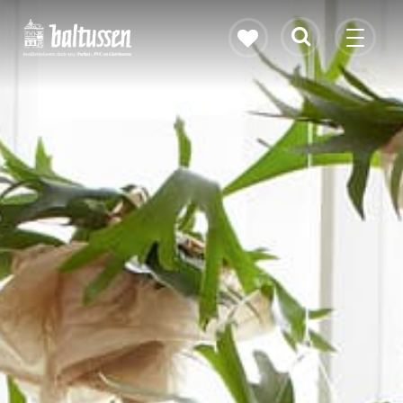
Eikenhouten vloer
Vloerverwarming
PVC vloeren
Gietvloeren
Bekijk alle vloeren
Contact & openingstijden