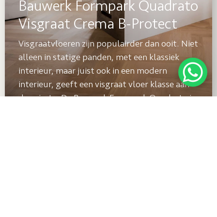
Bauwerk​ ​Formpark​ ​Quadrato​
​Visgraat​ ​Crema​ ​B-Protect
Visgraat​vloeren​ ​zijn​ ​populairder​ ​dan​ ​ooit.​ ​Niet​
​alleen​ ​in​ ​statige​ ​panden, ​met​ ​een​ ​klassiek​ ​
interieur,​ ​maar​ ​juist​ ​ook​ ​in​ ​een​ ​modern​ ​
interieur,​ geeft​ ​een​ ​visgraat​ vloer​ ​klasse​ ​aan​ ​
de​ ​ruimte.​ ​De​ ​Bauwerk​ ​Formpark​ ​Quadrato​ ​is​ ​
zo’n​ ​vloer​ ​welke​ ​een​ ​uitstekende​ ​basis​ ​biedt
voor​ ​een​ ​meer​ ​uitgesproken​ ​interieur.​ ​