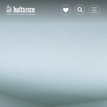
Eikenhouten vloer
Vloerverwarming
PVC vloeren
Gietvloeren
Bekijk alle vloeren
Contact & openingstijden