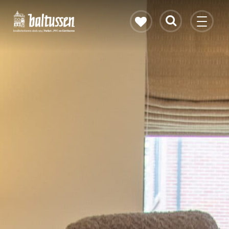
Eikenhouten vloer
Vloerverwarming
PVC vloeren
Gietvloeren
Bekijk alle vloeren
Contact & openingstijden