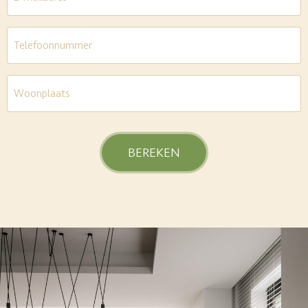
Telefoon
*
Woonplaats
*