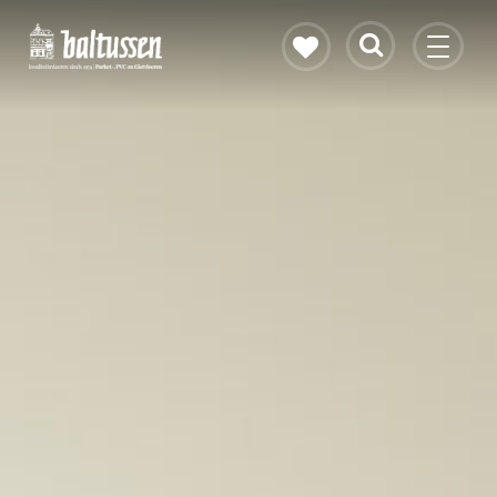
Eikenhouten vloer
Vloerverwarming
PVC vloeren
Gietvloeren
Bekijk alle vloeren
Contact & openingstijden