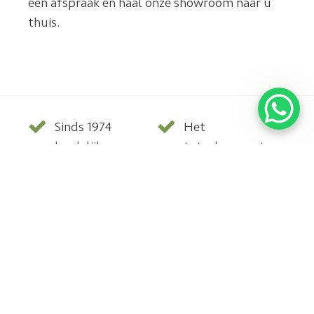
een afspraak en haal onze showroom naar u
thuis.
Sinds 1974
Het
landelijke
totaalconcept
werkzaam
met
in het
vloerverwarming,
installeren
wij leggen
van parket,
deze ook
hout en
aan, zodat
PVC vloeren
garantie en
afstemming
bij 1 partij