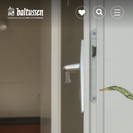
Eikenhouten vloer
Vloerverwarming
PVC vloeren
Gietvloeren
Bekijk alle vloeren
Contact & openingstijden