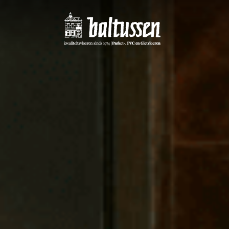
rverwarming
PVC vloeren
ggen al meer dan 10 jaar houten
Wij hebben speciale collectie pvc 
n op vloerverwarming. Hier leest u
voor u samengesteld voor ieder
over de mogelijkheden.
woningtype. Zie hier onze merken.
S MEER
LEES MEER