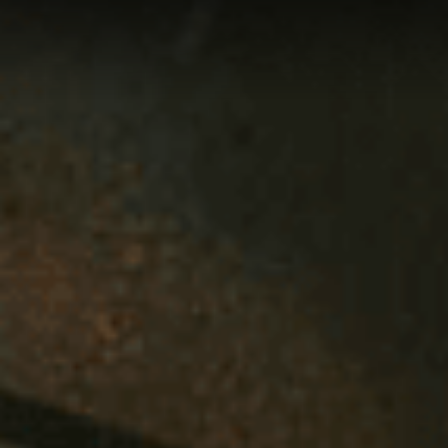
Eikenhouten vloer
Vloe
Eikenhout is de meest gebruikte
Wij le
houtsoort voor vloeren. Lees hier alles
vloere
over eikenhouten vloeren.
meer 
LEES MEER
LEE
Bekijk alle vloeren
Contact & openingstijden