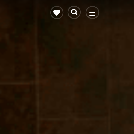
Gietvloeren
vloeren
Op zoek naar een alternatief voor parket
of pvc? Ontdek de gietvloeren van
Baltussen Vloeren.
LEES MEER