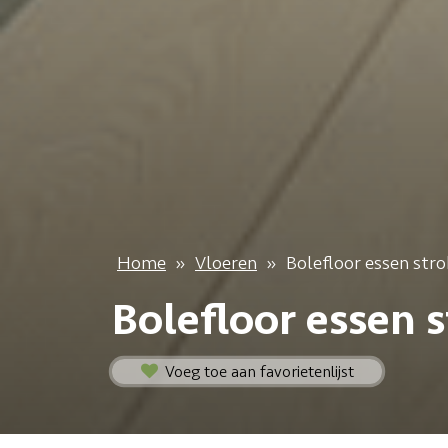
Home
»
Vloeren
»
Bolefloor essen str
Bolefloor essen 
Voeg toe aan favorietenlijst