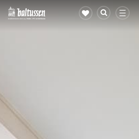
Eikenhouten vloer
Vloerverwarming
PVC vloeren
Gietvloeren
Bekijk alle vloeren
Contact & openingstijden