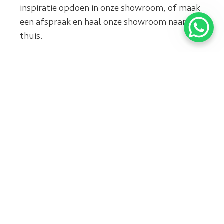
inspiratie opdoen in onze showroom, of maak
een afspraak en haal onze showroom naar u
thuis.
Sinds 1974
Het
landelijke
totaalconcept
werkzaam
met
in het
vloerverwarming,
installeren
wij leggen
van parket,
deze ook
hout en
aan, zodat
PVC vloeren
garantie en
afstemming