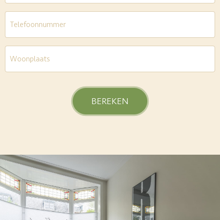
Telefoon
*
Woonplaats
*