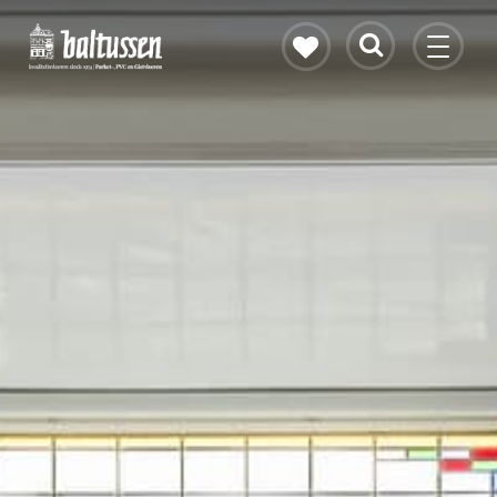
Eikenhouten vloer
Vloerverwarming
PVC vloeren
Gietvloeren
Bekijk alle vloeren
Contact & openingstijden