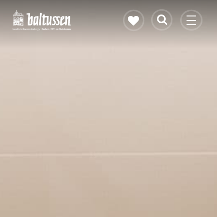
Eikenhouten vloer
Vloerverwarming
PVC vloeren
Gietvloeren
Bekijk alle vloeren
Contact & openingstijden