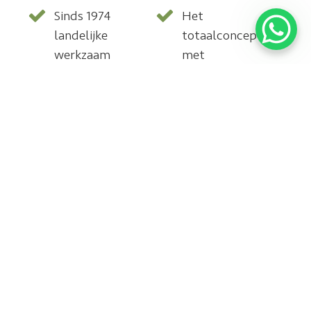
Sinds 1974
Het
landelijke
totaalconcept
werkzaam
met
in het
vloerverwarming,
installeren
wij leggen
van parket,
deze ook
hout en
aan, zodat
PVC vloeren
garantie en
afstemming
bij 1 partij
ligt
Een vast
Wij
team van
ontzorgen
zeer ervaren
graag in uw
parketteurs
vloerproject,