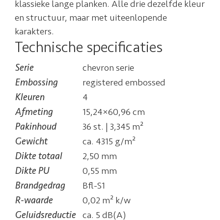
klassieke lange planken. Alle drie dezelfde kleur
en structuur, maar met uiteenlopende
karakters.
Technische specificaties
Serie
chevron serie
Embossing
registered embossed
Kleuren
4
Afmeting
15,24×60,96 cm
Pakinhoud
36 st. | 3,345 m²
Gewicht
ca. 4315 g/m²
Dikte totaal
2,50 mm
Dikte PU
0,55 mm
Brandgedrag
Bfl-S1
R-waarde
0,02 m² k/w
Geluidsreductie
ca. 5 dB(A)