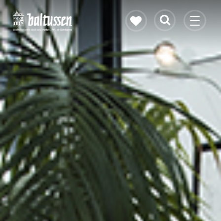
Eikenhouten vloer
Vloerverwarming
PVC vloeren
Gietvloeren
Bekijk alle vloeren
Contact & openingstijden