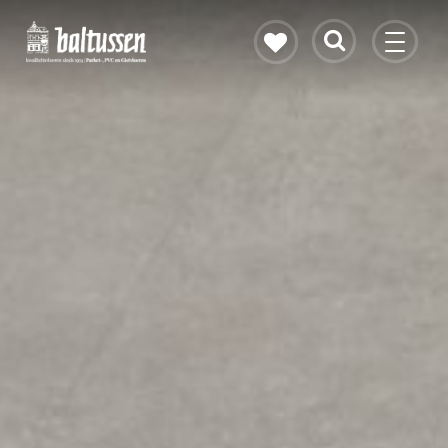
Eikenhouten vloer
Vloerverwarming
PVC vloeren
Gietvloeren
Bekijk alle vloeren
Contact & openingstijden