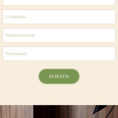
E-
mailadres
*
Telefoon
*
Woonplaats
*