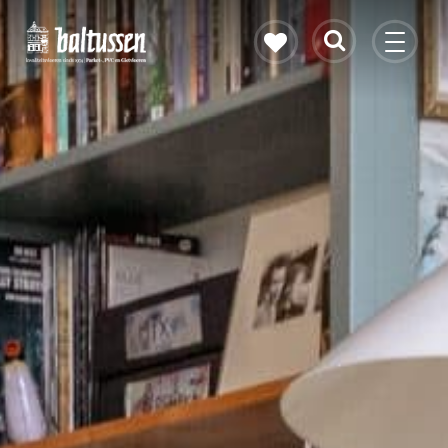
Eikenhouten vloer
Vloerverwarming
PVC vloeren
Gietvloeren
Bekijk alle vloeren
Contact & openingstijden