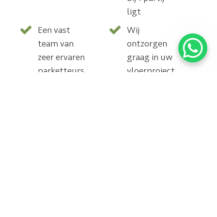
ligt
Een vast
Wij
team van
ontzorgen
zeer ervaren
graag in uw
parketteurs
vloerproject,
en
vanaf het
stoffeerders
begin tot
NA de
oplevering