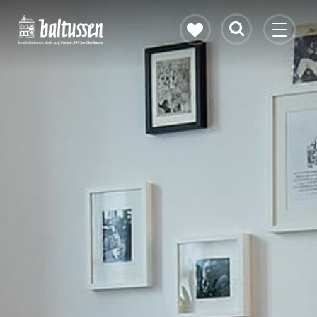
Eikenhouten vloer
Vloerverwarming
PVC vloeren
Gietvloeren
Bekijk alle vloeren
Contact & openingstijden