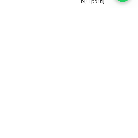
bij 1 partij
ligt
Een vast
Wij
team van
ontzorgen
zeer ervaren
graag in uw
parketteurs
vloerproject,
en
vanaf het
stoffeerders
begin tot
NA de
oplevering