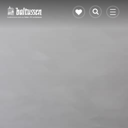
Eikenhouten vloer
Vloerverwarming
PVC vloeren
Gietvloeren
Bekijk alle vloeren
Contact & openingstijden