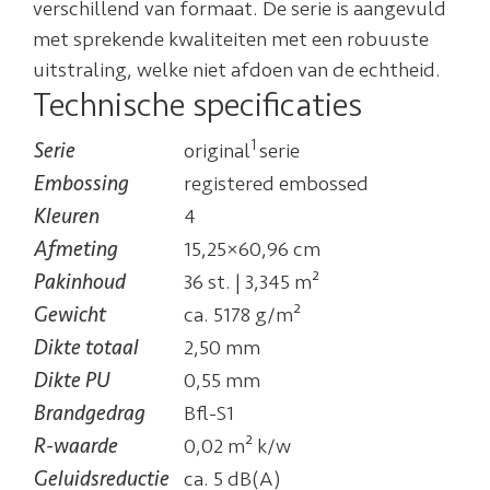
verschillend van formaat. De serie is aangevuld
met sprekende kwaliteiten met een robuuste
uitstraling, welke niet afdoen van de echtheid.
Technische specificaties
1
Serie
original
serie
Embossing
registered embossed
Kleuren
4
Afmeting
15,25×60,96 cm
Pakinhoud
36 st. | 3,345 m²
Gewicht
ca. 5178 g/m²
Dikte totaal
2,50 mm
Dikte PU
0,55 mm
Brandgedrag
Bfl-S1
R-waarde
0,02 m² k/w
Geluidsreductie
ca. 5 dB(A)