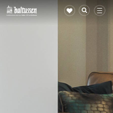
Eikenhouten vloer
Vloerverwarming
PVC vloeren
Gietvloeren
Bekijk alle vloeren
Contact & openingstijden