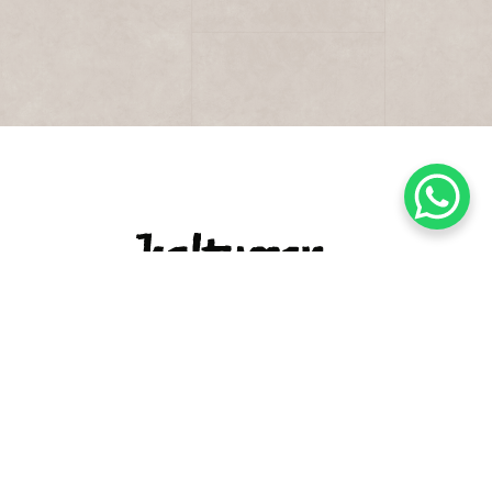
Wie is
Baltussen Vloeren is altijd op zoek naar een
goed gesprek! Wij verkopen niet gewoon
vloeren, maar een levenslange belevenis. Kom
inspiratie opdoen in onze showroom, of maak
een afspraak en haal onze showroom naar u
thuis.