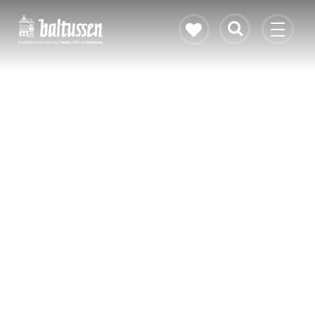
Eikenhouten vloer
Vloerverwarming
PVC vloeren
Gietvloeren
Bekijk alle vloeren
Contact & openingstijden